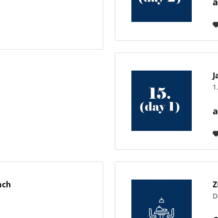
a
J
1
a
nch
Z
D