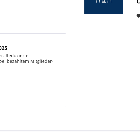
C
025
er: Reduzierte
ei bezahltem Mitglieder-